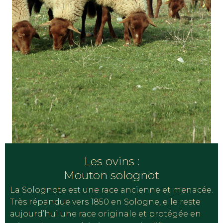
Les ovins :
Mouton solognot
La Solognote est une race ancienne et menacée.
Très répandue vers 1850 en Sologne, elle reste
aujourd’hui une race originale et protégée en