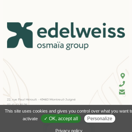
22, rue Paul Héroult - 49460 Montreuil-Juigné
02 41 42 30 76
contact@edelweiss-sa.fr
This site uses cookies and gives you control over what you want t
activate
✓ OK, accept all
Personalize
Vous souhaitez nous rejoindre ?
© 2023 Edelweiss -
Mentions légales
Privacy policy