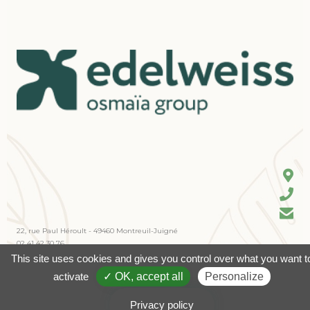
22, rue Paul Héroult - 49460 Montreuil-Juigné
02 41 42 30 76
contact@edelweiss-sa.fr
This site uses cookies and gives you control over what you want t
activate
✓ OK, accept all
Personalize
Vous souhaitez nous rejoindre ?
© 2023 Edelweiss -
Mentions légales
Privacy policy